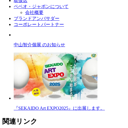
取扱店
ペベオ・ジャポン
について
会社概要
ブランドアンバサダー
コーポレートパートナー
中山智介個展 のお知らせ
『SEKAIDO Art EXPO2025』に出展します。
関連リンク