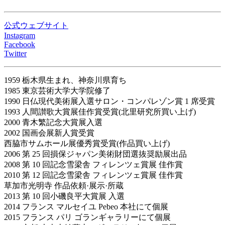
公式ウェブサイト
Instagram
Facebook
Twitter
1959 栃木県生まれ、神奈川県育ち
1985 東京芸術大学大学院修了
1990 日仏現代美術展入選サロン・コンパレゾン賞 1 席受賞
1993 人間讃歌大賞展佳作賞受賞(北里研究所買い上げ)
2000 青木繁記念大賞展入選
2002 国画会展新人賞受賞
西脇市サムホール展優秀賞受賞(作品買い上げ)
2006 第 25 回損保ジャパン美術財団選抜奨励展出品
2008 第 10 回記念雪梁舎 フィレンツェ賞展 佳作賞
2010 第 12 回記念雪梁舎 フィレンツェ賞展 佳作賞
草加市光明寺 作品依頼·展示·所蔵
2013 第 10 回小磯良平大賞展 入選
2014 フランス マルセイユ Pebeo 本社にて個展
2015 フランス パリ ゴランギャラリーにて個展