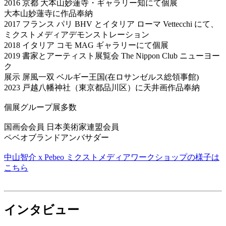
2016 京都 大本山妙蓮寺・ギャラリー知にて個展
大本山妙蓮寺に作品奉納
2017 フランス パリ BHV とイタリア ローマ Vettecchi にて、
ミクストメディアデモンストレーション
2018 イタリア コモ MAG ギャラリーにて個展
2019 書家とアーティスト展覧会 The Nippon Club ニューヨー
ク
展示 屏風一双 ベルギー王国(在ロサンゼルス総領事館)
2023 戸越八幡神社（東京都品川区）に天井画作品奉納
個展グループ展多数
国画会会員 日本美術家連盟会員
ペベオブランドアンバサダー
中山智介 x Pebeo ミクストメディアワークショップの様子は
こちら
インタビュー