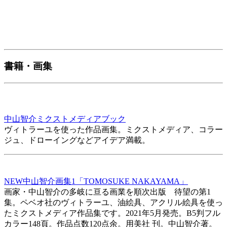
書籍・画集
中山智介ミクストメディアブック
ヴィトラーユを使った作品画集。ミクストメディア、コラー
ジュ、ドローイングなどアイデア満載。
NEW
中山智介画集1「TOMOSUKE NAKAYAMA」
画家・中山智介の多岐に亘る画業を順次出版 待望の第1
集。ペベオ社のヴィトラーユ、油絵具、アクリル絵具を使っ
たミクストメディア作品集です。2021年5月発売。B5判フル
カラー148頁。作品点数120点余。用美社 刊。中山智介著。