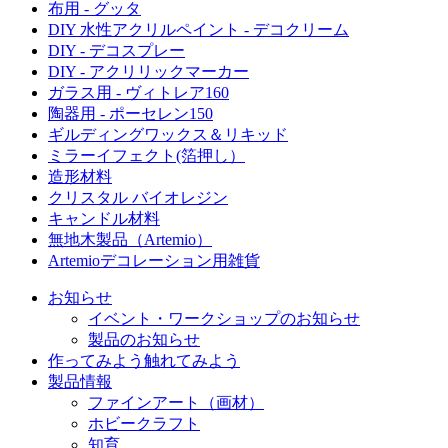
布用 - グッタ
DIY 水性アクリルペイント - デコクリーム
DIY - デコスプレー
DIY - アクリリックマーカー
ガラス用 - ヴィトレア160
陶器用 - ポーセレン150
ギルディングワックス＆リキッド
ミラーイフェクト(箔押し）
造形材料
クリスタル バイオレジン
キャンドル材料
無地木製品（Artemio）
Artemioデコレーション用雑貨
お知らせ
イベント・ワークショップのお知らせ
製品のお知らせ
作ってみよう
触れてみよう
製品情報
ファインアート（画材）
ホビークラフト
知育