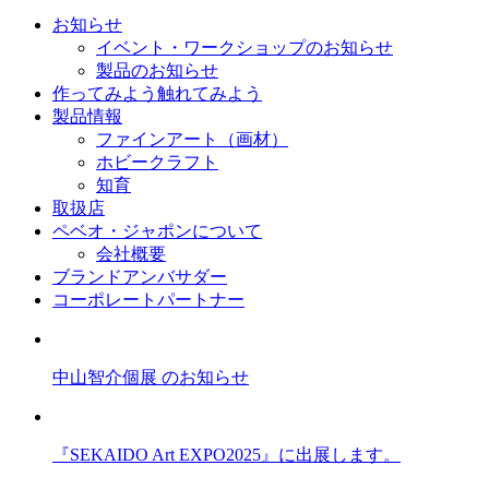
お知らせ
イベント・ワークショップのお知らせ
製品のお知らせ
作ってみよう
触れてみよう
製品情報
ファインアート（画材）
ホビークラフト
知育
取扱店
ペベオ・ジャポン
について
会社概要
ブランドアンバサダー
コーポレートパートナー
中山智介個展 のお知らせ
『SEKAIDO Art EXPO2025』に出展します。