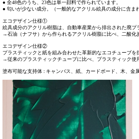
● 全48色のうち、23色は単一顔料で作られています。
● 匂いが少ない成分。（一般的なアクリル絵具の成分に含ま
エコデザイン仕様①
絵具成分のアクリル樹脂は、自動車産業から排出された廃プラ
→石油（ナフサ）から作られるアクリル樹脂に比べ、二酸化炭
エコデザイン仕様②
プラスティックと紙を組み合わせた革新的なエコチューブを
→従来のプラスティックチューブに比べ、プラスティック使用量を
塗布可能な支持体 : キャンバス、紙、カードボード、木、金