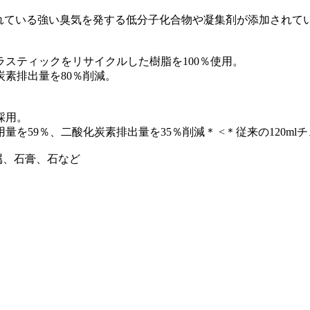
れている強い臭気を発する低分子化合物や凝集剤が添加されて
スティックをリサイクルした樹脂を100％使用。
素排出量を80％削減。
採用。
59％、二酸化炭素排出量を35％削減＊ <＊従来の120ml
属、石膏、石など