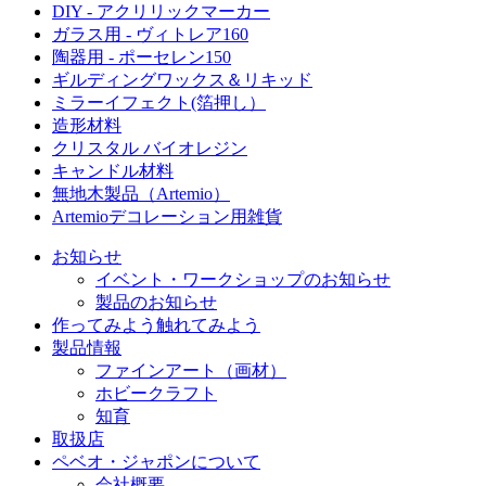
DIY - アクリリックマーカー
ガラス用 - ヴィトレア160
陶器用 - ポーセレン150
ギルディングワックス＆リキッド
ミラーイフェクト(箔押し）
造形材料
クリスタル バイオレジン
キャンドル材料
無地木製品（Artemio）
Artemioデコレーション用雑貨
お知らせ
イベント・ワークショップのお知らせ
製品のお知らせ
作ってみよう
触れてみよう
製品情報
ファインアート（画材）
ホビークラフト
知育
取扱店
ペベオ・ジャポン
について
会社概要