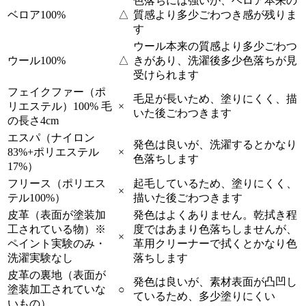
色落ちには強いが、ベロア本来の
ベロア100%
△
質感より多少ごわつき感が残りま
す
ウール本来の質感より多少ごわつ
ウール100%
△
きがあり、洗濯後多少色落ちが見
受けられます
フェイクファー（ポ
毛足が長いため、塗りにくく、描
リエステル）100% 毛
×
いた後ごわつきます
の長さ4cm
エスパ（ナイロン
発色は良いが、洗濯するとかなり
83%+ポリエステル
×
色落ちします
17%）
フリース（ポリエス
起毛しているため、塗りにくく、
×
テル100%）
描いた後ごわつきます
皮革（表面が塗装加
発色はよくありません。乾拭き程
工されている物）※
度ではあまり色落ちしませんが、
×
ペイント実験のみ・
革用クリーナーで拭くとかなり色
洗濯実験なし
落ちします
皮革の裏地（表面が
発色は良いが、素材表面が凸凹し
塗装加工されていな
○
ているため、多少塗りにくい
いもの）