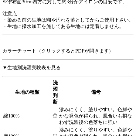
※塗布面30cm四方に対して約3分がアイロンの目安です。
注意点
・染める前の生地は糊や汚れを落としてからご使用下さい。
・生地に撥水加工を施してある生地には定着しません。
カラーチャート（クリックするとPDFが開きます）
▼生地別洗濯実験表を見る
洗
濯
生地の種類
備考
判
断
滲みにくく、塗りやすい。色鮮や
綿100%
◎
かな発色が得られ、風合いも損な
わず洗濯後の色落ちに強い
滲みにくく、塗りやすい。色鮮や