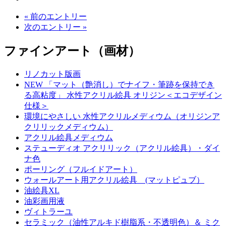
« 前のエントリー
次のエントリー »
ファインアート（画材）
リノカット版画
NEW 「マット（艶消し）でナイフ・筆跡を保持でき
る高粘度」 水性アクリル絵具 オリジン＜エコデザイン
仕様＞
環境にやさしい 水性アクリルメディウム（オリジンア
クリリックメディウム）
アクリル絵具メディウム
ステューディオ アクリリック（アクリル絵具）・ダイ
ナ色
ポーリング（フルイドアート）
ウォールアート用アクリル絵具 (マットピュブ）
油絵具XL
油彩画用液
ヴィトラーユ
セラミック（油性アルキド樹脂系・不透明色）＆ ミク