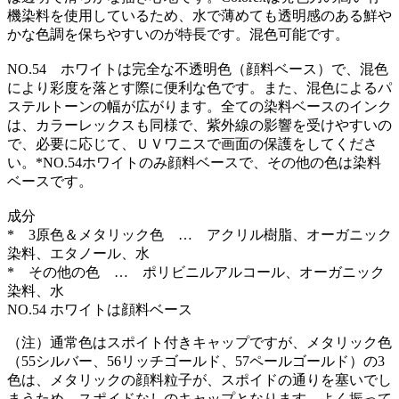
機染料を使用しているため、水で薄めても透明感のある鮮や
かな色調を保ちやすいのが特長です。混色可能です。
NO.54 ホワイトは完全な不透明色（顔料ベース）で、混色
により彩度を落とす際に便利な色です。また、混色によるパ
ステルトーンの幅が広がります。全ての染料ベースのインク
は、カラーレックスも同様で、紫外線の影響を受けやすいの
で、必要に応じて、ＵＶワニスで画面の保護をしてくださ
い。*NO.54ホワイトのみ顔料ベースで、その他の色は染料
ベースです。
成分
* 3原色＆メタリック色 … アクリル樹脂、オーガニック
染料、エタノール、水
* その他の色 … ポリビニルアルコール、オーガニック
染料、水
NO.54 ホワイトは顔料ベース
（注）通常色はスポイト付きキャップですが、メタリック色
（55シルバー、56リッチゴールド、57ペールゴールド）の3
色は、メタリックの顔料粒子が、スポイドの通りを塞いでし
まうため、スポイドなしのキャップとなります。よく振って