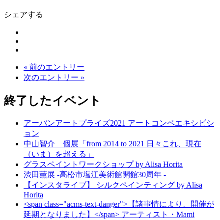
シェアする
« 前のエントリー
次のエントリー »
終了したイベント
アーバンアートプライズ2021 アートコンペエキシビシ
ョン
中山智介 個展「from 2014 to 2021 日々これ、現在
（いま）を超える」
グラスペイントワークショップ by Alisa Horita
渋田薫展 -高松市塩江美術館開館30周年 -
【インスタライブ】 シルクペインティング by Alisa
Horita
<span class="acms-text-danger">【諸事情により、開催が
延期となりました】</span> アーティスト・Mami