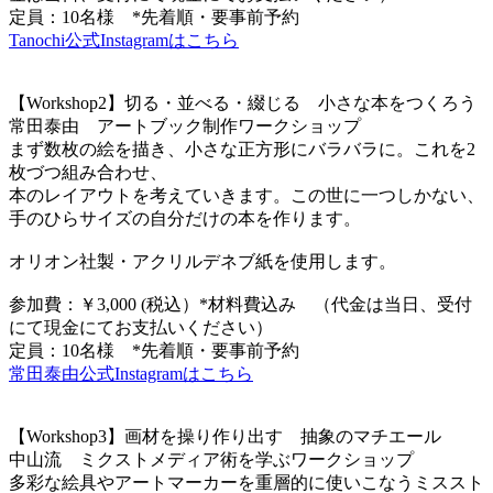
定員：10名様 *先着順・要事前予約
Tanochi公式Instagramはこちら
【Workshop2】切る・並べる・綴じる 小さな本をつくろう
常田泰由 アートブック制作ワークショップ
まず数枚の絵を描き、小さな正方形にバラバラに。これを2
枚づつ組み合わせ、
本のレイアウトを考えていきます。この世に一つしかない、
手のひらサイズの自分だけの本を作ります。
オリオン社製・アクリルデネブ紙を使用します。
参加費：￥3,000 (税込）*材料費込み （代金は当日、受付
にて現金にてお支払いください）
定員：10名様 *先着順・要事前予約
常田泰由公式Instagramはこちら
【Workshop3】画材を操り作り出す 抽象のマチエール
中山流 ミクストメディア術を学ぶワークショップ
多彩な絵具やアートマーカーを重層的に使いこなうミススト