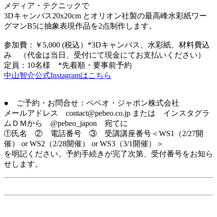
メディア・テクニックで
3Dキャンバス20x20cm とオリオン社製の最高峰水彩紙ワー
グマンB5に抽象表現作品を2点制作します。
参加費：￥5,000 (税込）*3Dキャンバス、水彩紙、材料費込
み （代金は当日、受付にて現金にてお支払いください）
定員：10名様 *先着順・要事前予約
中山智介公式Instagramはこちら
● ご予約・お問合せ：ペベオ・ジャポン株式会社
メールアドレス contact@pebeo.co.jp または インスタグラ
ムＤＭから @pebeo_japon 宛てに
①氏名 ② 電話番号 ③ 受講講座番号＜WS1（2/27開
催） or WS2（2/28開催） or WS3（3/1開催）＞
を明記ください。予約手続きが完了次第、受付番号をお知ら
せします。