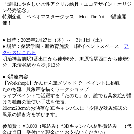
「環境にやさしい水性アクリル絵具・エコデザイン・オリジ
ン発売記念」
特別企画 ペベオマスタークラス Meet The Artist 3講座開
催！
● 日時：2025年2月27日（木）～ 3月1日（土）
● 場所：桑沢学園・新教育施設 1階イベントスペース
ア
クセスはこちら
明治神宮前駅1番出口から徒歩8分、JR原宿駅西口から徒歩9
分、JR渋谷駅から徒歩13分
● 3講座内容
【Workshop1】かんたん筆メソッドで ペイントに挑戦
たのち流 具象画を描くワークショップ
ライブペイントで活躍する「たのち」が、誰でも具象絵が描
ける独自の筆使い手法を伝授。
20cmx20cmのお洒落な3Dキャンバスに「夕陽が沈み海辺の
風景の描き方を学びます」
参加費：￥3,000（税込み）*3Dキャンバス材料費込み （代
金は当日、受付にて現金にてお支払いください）