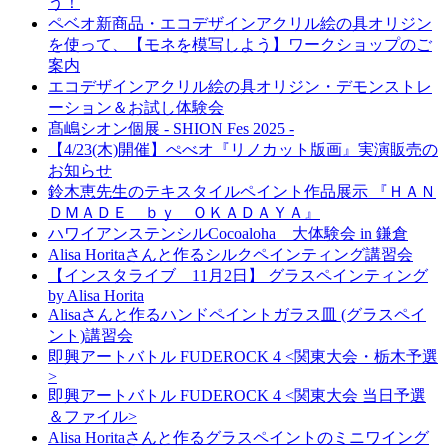
う！
ペベオ新商品・エコデザインアクリル絵の具オリジン
を使って、【モネを模写しよう】ワークショップのご
案内
エコデザインアクリル絵の具オリジン・デモンストレ
ーション＆お試し体験会
髙嶋シオン個展 - SHION Fes 2025 -
【4/23(木)開催】ぺべオ『リノカット版画』実演販売の
お知らせ
鈴木恵先生のテキスタイルペイント作品展示 『ＨＡＮ
ＤＭＡＤＥ ｂｙ ＯＫＡＤＡＹＡ』
ハワイアンステンシルCocoaloha 大体験会 in 鎌倉
Alisa Horitaさんと作るシルクペインティング講習会
【インスタライブ 11月2日】 グラスペインティング
by Alisa Horita
Alisaさんと作るハンドペイントガラス皿 (グラスペイ
ント)講習会
即興アートバトル FUDEROCK 4 <関東大会・栃木予選
>
即興アートバトル FUDEROCK 4 <関東大会 当日予選
＆ファイル>
Alisa Horitaさんと作るグラスペイントのミニワイング