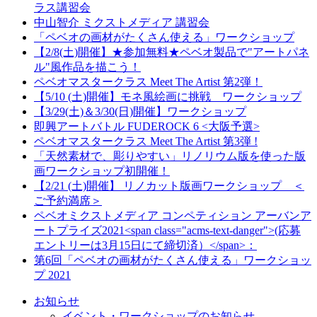
ラス講習会
中山智介 ミクストメディア 講習会
「ペベオの画材がたくさん使える」ワークショップ
【2/8(土)開催】★参加無料★ペベオ製品で"アートパネ
ル"風作品を描こう！
ペベオマスタークラス Meet The Artist 第2弾！
【5/10 (土)開催】モネ風絵画に挑戦 ワークショップ
【3/29(土)＆3/30(日)開催】ワークショップ
即興アートバトル FUDEROCK 6 <大阪予選>
ペベオマスタークラス Meet The Artist 第3弾 !
「天然素材で、彫りやすい」リノリウム版を使った版
画ワークショップ初開催！
【2/21 (土)開催】 リノカット版画ワークショップ ＜
ご予約満席＞
ペベオミクストメディア コンペティション アーバンア
ートプライズ2021<span class="acms-text-danger">(応募
エントリーは3月15日にて締切済）</span>：
第6回「ペベオの画材がたくさん使える」ワークショッ
プ 2021
お知らせ
イベント・ワークショップのお知らせ