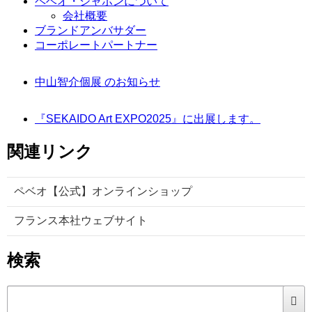
ペベオ・ジャポン
について
会社概要
ブランドアンバサダー
コーポレートパートナー
中山智介個展 のお知らせ
『SEKAIDO Art EXPO2025』に出展します。
関連リンク
ペベオ【公式】オンラインショップ
フランス本社ウェブサイト
検索
検