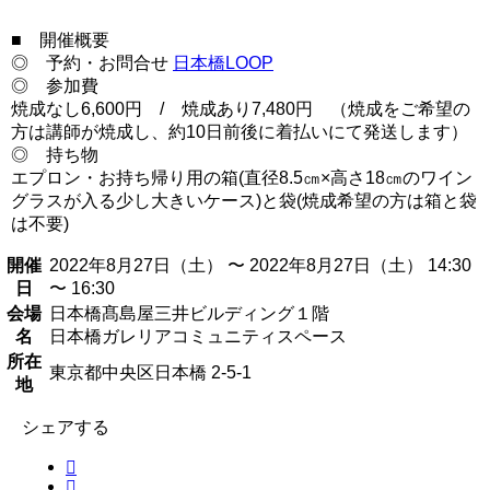
■ 開催概要
◎ 予約・お問合せ
日本橋LOOP
◎ 参加費
焼成なし6,600円 / 焼成あり7,480円 （焼成をご希望の
方は講師が焼成し、約10日前後に着払いにて発送します）
◎ 持ち物
エプロン・お持ち帰り用の箱(直径8.5㎝×高さ18㎝のワイン
グラスが入る少し大きいケース)と袋(焼成希望の方は箱と袋
は不要)
開催
2022年8月27日（土） 〜 2022年8月27日（土） 14:30
日
〜 16:30
会場
日本橋髙島屋三井ビルディング１階
名
日本橋ガレリアコミュニティスペース
所在
東京都中央区日本橋 2-5-1
地
シェアする