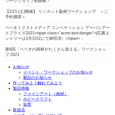
ワークショップ初開催！
【2/21 (土)開催】 リノカット版画ワークショップ ＜ご
予約満席＞
ペベオミクストメディア コンペティション アーバンアー
トプライズ2021<span class="acms-text-danger">(応募エ
ントリーは3月15日にて締切済）</span>：
第6回「ペベオの画材がたくさん使える」ワークショッ
プ 2021
お知らせ
イベント・ワークショップのお知らせ
製品のお知らせ
作ってみよう
触れてみよう
製品情報
ファインアート（画材）
ホビークラフト
知育
取扱店