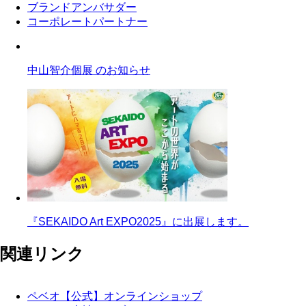
ブランドアンバサダー
コーポレートパートナー
中山智介個展 のお知らせ
『SEKAIDO Art EXPO2025』に出展します。
関連リンク
ペベオ【公式】オンラインショップ