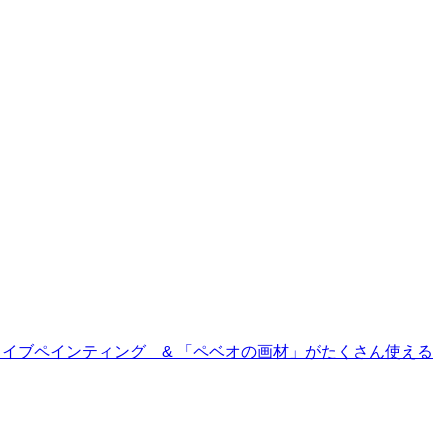
hibashi ライブペインティング & 「ペベオの画材」がたくさん使える