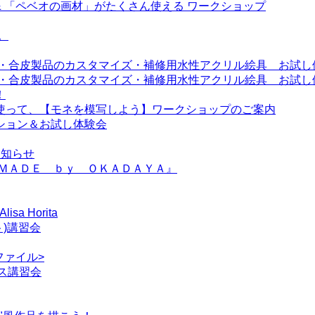
ング & 「ペベオの画材」がたくさん使える ワークショップ
。
革・合皮製品のカスタマイズ・補修用水性アクリル絵具 お試し
・合皮製品のカスタマイズ・補修用水性アクリル絵具 お試し体
！
使って、【モネを模写しよう】ワークショップのご案内
ション＆お試し体験会
お知らせ
ＤＭＡＤＥ ｂｙ ＯＫＡＤＡＹＡ』
a Horita
ト)講習会
ファイル>
ラス講習会