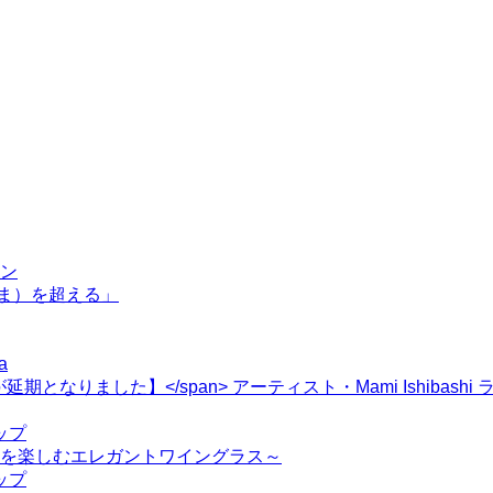
ョン
（いま）を超える」
a
情により、開催が延期となりました】</span> アーティスト・Mami Is
ップ
ンを楽しむエレガントワイングラス～
ップ