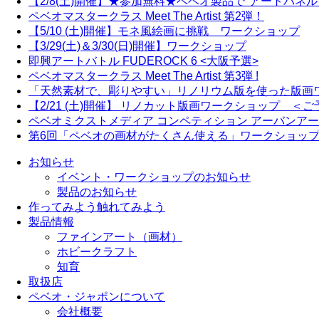
【2/8(土)開催】★参加無料★ペベオ製品で"アートパネ
ペベオマスタークラス Meet The Artist 第2弾！
【5/10 (土)開催】モネ風絵画に挑戦 ワークショップ
【3/29(土)＆3/30(日)開催】ワークショップ
即興アートバトル FUDEROCK 6 <大阪予選>
ペベオマスタークラス Meet The Artist 第3弾 !
「天然素材で、彫りやすい」リノリウム版を使った版画
【2/21 (土)開催】 リノカット版画ワークショップ ＜
ペベオミクストメディア コンペティション アーバンアートプライズ20
第6回「ペベオの画材がたくさん使える」ワークショップ 2
お知らせ
イベント・ワークショップのお知らせ
製品のお知らせ
作ってみよう
触れてみよう
製品情報
ファインアート（画材）
ホビークラフト
知育
取扱店
ペベオ・ジャポン
について
会社概要