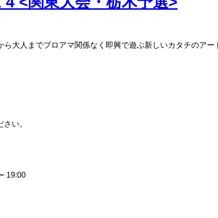
 4 <関東大会・栃木予選>
から大人までプロアマ関係なく即興で遊ぶ新しいカタチのアー
ださい。
 19:00