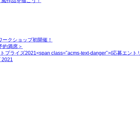
ル"風作品を描こう！
ワークショップ初開催！
ご予約満席＞
21<span class="acms-text-danger">(応募エン
021