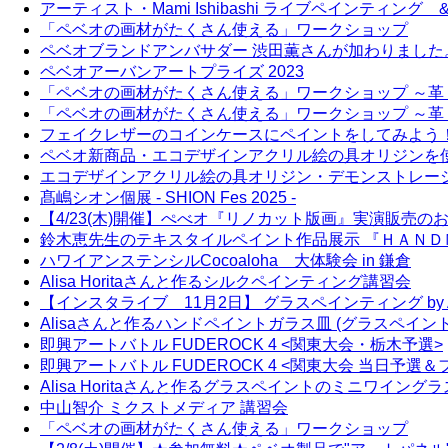
アーティスト・Mami Ishibashi ライブペインティ
「ペベオの画材がたくさん使える」ワークショップ
ペベオブランドアンバサダー 渋田薫さんが加わりました
ペベオアーバンアートプライズ 2023
「ペベオの画材がたくさん使える」ワークショップ ～
「ペベオの画材がたくさん使える」ワークショップ ～革
フェイクレザーのコインケースにペイントをしてみよう
ペベオ新商品・エコデザインアクリル絵の具オリジンを
エコデザインアクリル絵の具オリジン・デモンストレー
髙嶋シオン個展 - SHION Fes 2025 -
【4/23(木)開催】ぺべオ『リノカット版画』実演販売の
鈴木恵先生のテキスタイルペイント作品展示 『ＨＡＮ
ハワイアンステンシルCocoaloha 大体験会 in 鎌倉
Alisa Horitaさんと作るシルクペインティング講習会
【インスタライブ 11月2日】 グラスペインティング by Alis
Alisaさんと作るハンドペイントガラス皿 (グラスペイン
即興アートバトル FUDEROCK 4 <関東大会・栃木予選>
即興アートバトル FUDEROCK 4 <関東大会 当日予選＆
Alisa Horitaさんと作るグラスペイントのミニワイング
中山智介 ミクストメディア 講習会
「ペベオの画材がたくさん使える」ワークショップ