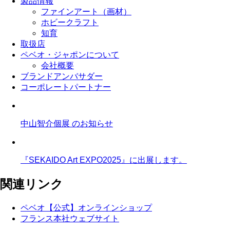
製品情報
ファインアート（画材）
ホビークラフト
知育
取扱店
ペベオ・ジャポン
について
会社概要
ブランドアンバサダー
コーポレートパートナー
中山智介個展 のお知らせ
『SEKAIDO Art EXPO2025』に出展します。
関連リンク
ペベオ【公式】オンラインショップ
フランス本社ウェブサイト